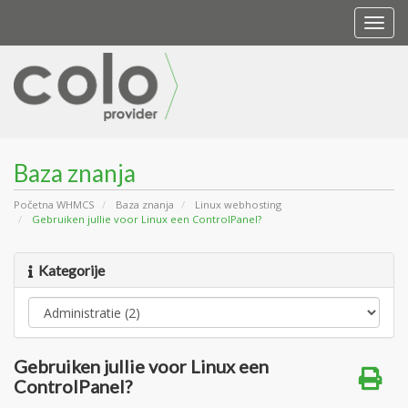
Togg
navi
Baza znanja
Početna WHMCS
Baza znanja
Linux webhosting
Gebruiken jullie voor Linux een ControlPanel?
Kategorije
Gebruiken jullie voor Linux een
ControlPanel?