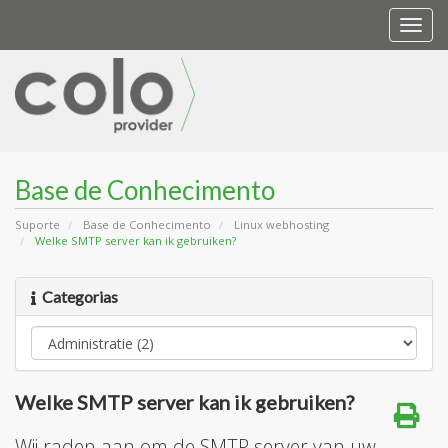
Togg
navi
Base de Conhecimento
Suporte
Base de Conhecimento
Linux webhosting
Welke SMTP server kan ik gebruiken?
Categorias
Welke SMTP server kan ik gebruiken?
Wij raden aan om de SMTP server van uw