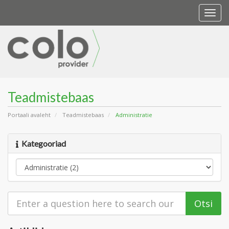
Togg
navi
Teadmistebaas
Portaali avaleht
Teadmistebaas
Administratie
Kategooriad