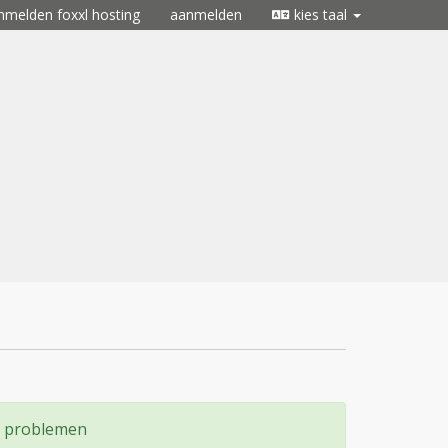
nmelden foxxl hosting
aanmelden
kies taal
k problemen