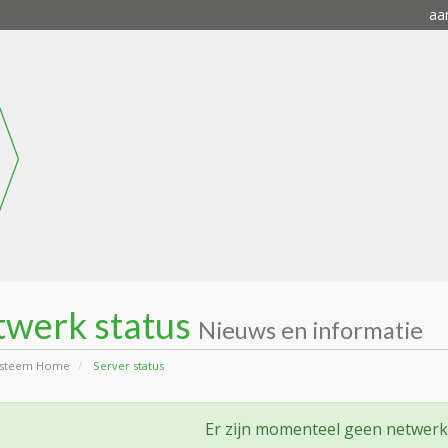
aa
twerk status
Nieuws en informatie
ysteem Home
Server status
Er zijn momenteel geen netwer