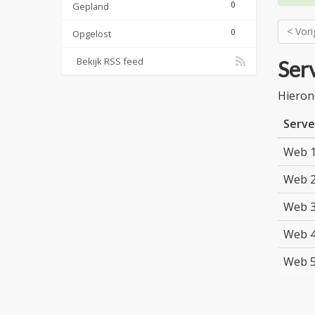
0
Gepland
< Vori
0
Opgelost
Bekijk RSS feed
Serv
Hieron
Serve
Web 1
Web 2
Web 3
Web 4
Web 5