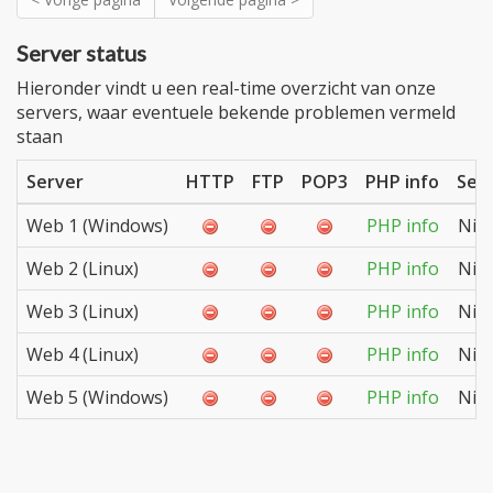
Server status
Hieronder vindt u een real-time overzicht van onze
servers, waar eventuele bekende problemen vermeld
staan
Server
HTTP
FTP
POP3
PHP info
Serv
Web 1 (Windows)
PHP info
Niet
Web 2 (Linux)
PHP info
Niet
Web 3 (Linux)
PHP info
Niet
Web 4 (Linux)
PHP info
Niet
Web 5 (Windows)
PHP info
Niet