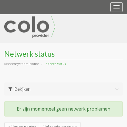
Togg
navi
Netwerk status
Klantensysteem Home
Server status
Bekijken
Er zijn momenteel geen netwerk problemen
< Vorige pagina
Volgende pagina >