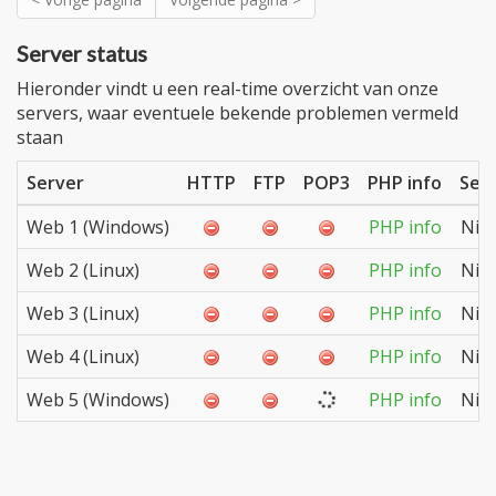
Server status
Hieronder vindt u een real-time overzicht van onze
servers, waar eventuele bekende problemen vermeld
staan
Server
HTTP
FTP
POP3
PHP info
Serv
Web 1 (Windows)
PHP info
Niet
Web 2 (Linux)
PHP info
Niet
Web 3 (Linux)
PHP info
Niet
Web 4 (Linux)
PHP info
Niet
Web 5 (Windows)
PHP info
Niet