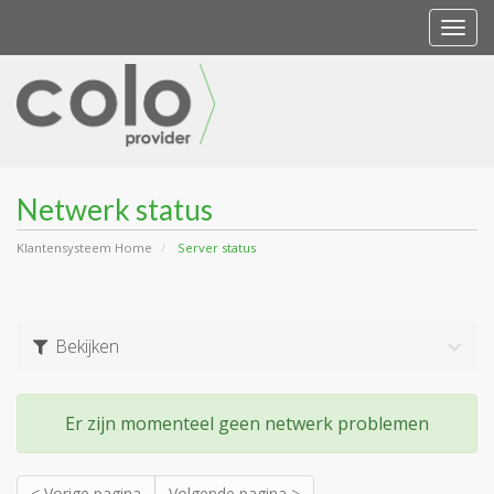
Togg
navi
Netwerk status
Klantensysteem Home
Server status
Bekijken
Er zijn momenteel geen netwerk problemen
< Vorige pagina
Volgende pagina >