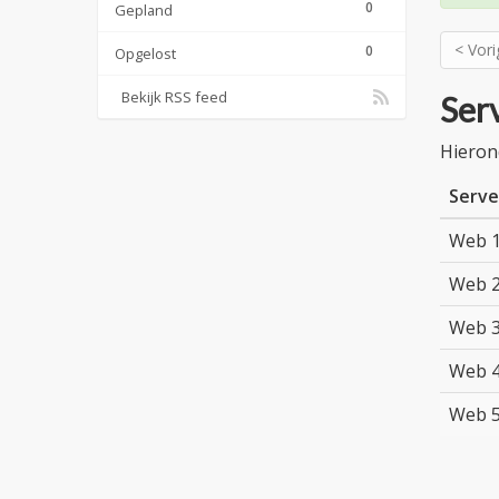
0
Gepland
< Vori
0
Opgelost
Bekijk RSS feed
Serv
Hieron
Serve
Web 1
Web 2
Web 3
Web 4
Web 5