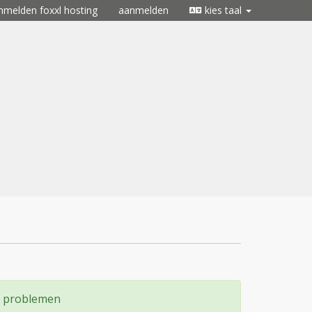
nmelden foxxl hosting
aanmelden
kies taal
k problemen