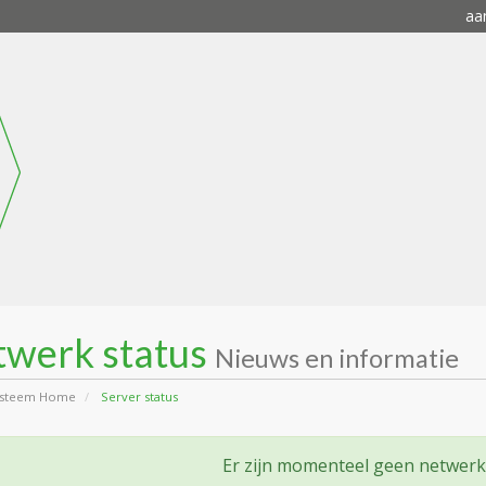
aa
twerk status
Nieuws en informatie
ysteem Home
Server status
Er zijn momenteel geen netwer